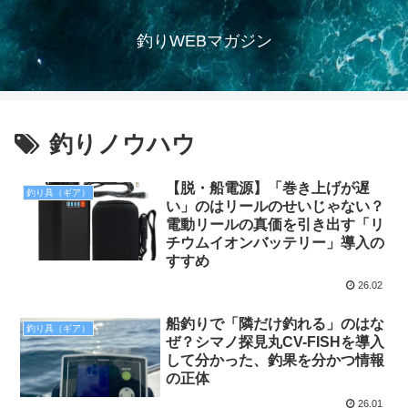
釣りWEBマガジン
釣りノウハウ
【脱・船電源】「巻き上げが遅
釣り具（ギア）
い」のはリールのせいじゃない？
電動リールの真価を引き出す「リ
チウムイオンバッテリー」導入の
すすめ
26.02
船釣りで「隣だけ釣れる」のはな
釣り具（ギア）
ぜ？シマノ探見丸CV-FISHを導入
して分かった、釣果を分かつ情報
の正体
26.01