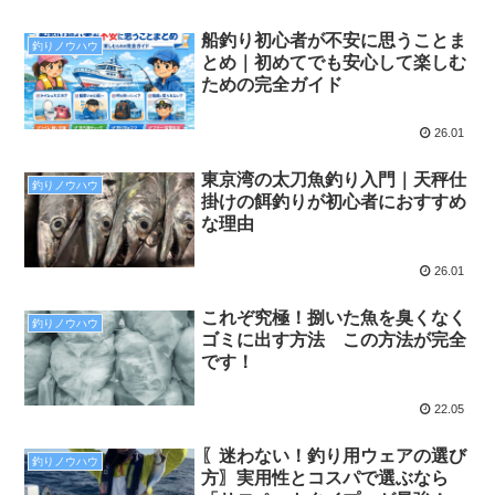
船釣り初心者が不安に思うことま
釣りノウハウ
とめ｜初めてでも安心して楽しむ
ための完全ガイド
26.01
東京湾の太刀魚釣り入門｜天秤仕
釣りノウハウ
掛けの餌釣りが初心者におすすめ
な理由
26.01
これぞ究極！捌いた魚を臭くなく
釣りノウハウ
ゴミに出す方法 この方法が完全
です！
22.05
〖迷わない！釣り用ウェアの選び
釣りノウハウ
方〗実用性とコスパで選ぶなら