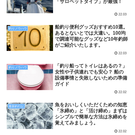
「サロペットタイプ」が最強！
22.03
船釣り便利グッズおすすめ10選。
釣りノウハウ
あるとないとでは大違い。100均
で調達可能なグッズなど10年釣師
がご紹介いたします。
22.03
「釣り船ってトイレはあるの？」
釣りノウハウ
女性や子供連れでも安心？ 船の
設備事情と失敗しないための準備
ガイド
22.02
魚をおいしくいただくための知恵
最新釣行記
「氷締め」と「活け締め」まずは
シンプルで簡単な方法は氷締めを
覚えてみましょう。
22.02